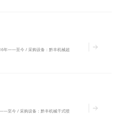
6年——至今 / 采购设备：黔丰机械超
——至今 / 采购设备：黔丰机械干式喷