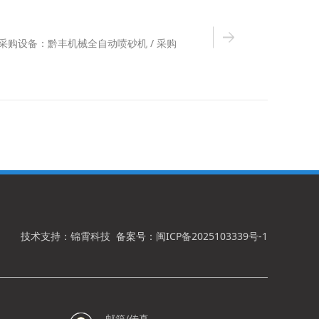
 采购设备：黔丰机械全自动喷砂机 / 采购
技术支持：
锦霄科技
备案号：
闽ICP备2025103339号-1
邮箱/传真