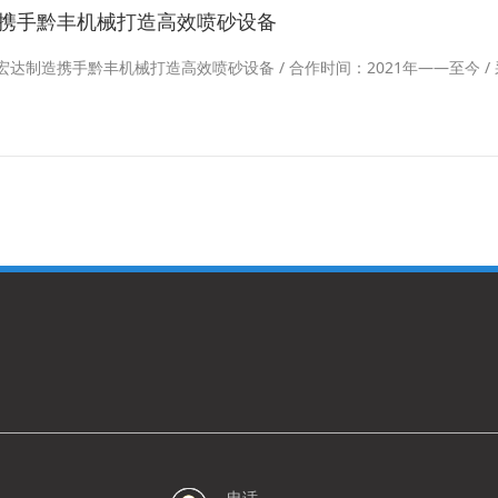
携手黔丰机械打造高效喷砂设备
达制造携手黔丰机械打造高效喷砂设备 / 合作时间：2021年——至今 /
电话