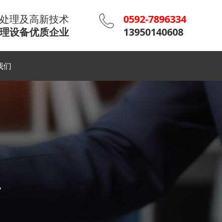
处理及高新技术
0592-7896334
理设备优质企业
13950140608
我们