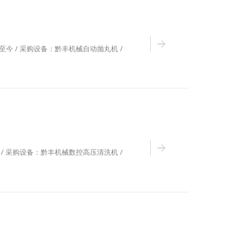
今 / 采购设备：黔丰机械自动抛丸机 /
/ 采购设备：黔丰机械数控高压清洗机 /