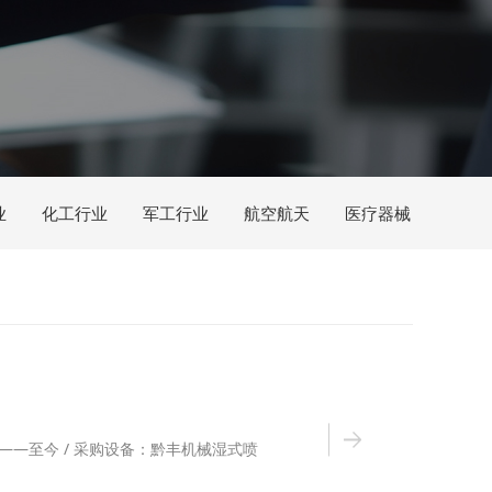
业
化工行业
军工行业
航空航天
医疗器械
——至今 / 采购设备：黔丰机械湿式喷